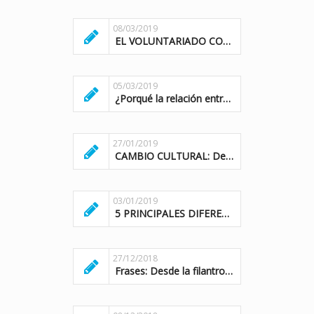
08/03/2019
EL VOLUNTARIADO CORPORATIVO: UN VIAJE A LA FRONTERA DE LOS DERECHOS
05/03/2019
¿Porqué la relación entre el mundo empresarial y social no es estratégica?
27/01/2019
CAMBIO CULTURAL: Dejar de ayudar a sobrevivir, a dar la oportunidad de vivir.
03/01/2019
5 PRINCIPALES DIFERENCIAS ENTRE VOLUNTARIADO CORPORATIVO Y EVENTOS RESPONSABLES
27/12/2018
Frases: Desde la filantropía a la estrategia de las organizaciones