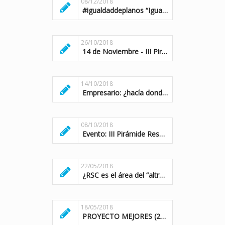
08/12/2018
#igualdaddeplanos “Igualando el impacto entre el mundo social y empresarial”
26/10/2018
14 de Noviembre - III Pirámide Responsable: Invitamos a líderes del mundo social y EMPRESARIAL a ser parte de una recíproca innovación.
14/10/2018
Empresario: ¿hacía donde va el dinero y el tiempo de vuestras organizaciones?
08/10/2018
Evento: III Pirámide Responsable - Líderes estratégicos, no cosméticos
22/05/2018
¿RSC es el área del “altruismo empresarial”?
18/05/2018
PROYECTO MEJORES (2014 - 2018)