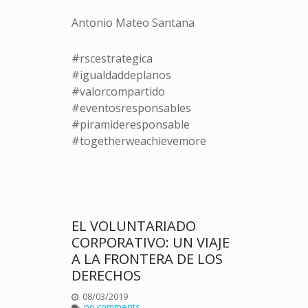
Antonio Mateo Santana
#rscestrategica
#igualdaddeplanos
#valorcompartido
#eventosresponsables
#piramideresponsable
#togetherweachievemore
EL VOLUNTARIADO
CORPORATIVO: UN VIAJE
A LA FRONTERA DE LOS
DERECHOS
08/03/2019
no comments