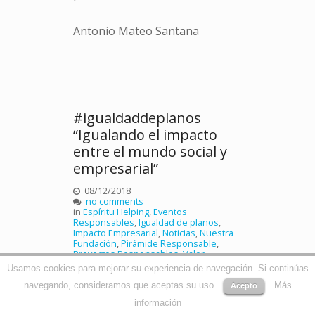
Antonio Mateo Santana
#igualdaddeplanos
“Igualando el impacto
entre el mundo social y
empresarial”
08/12/2018
no comments
in
Espíritu Helping
,
Eventos
Responsables
,
Igualdad de planos
,
Impacto Empresarial
,
Noticias
,
Nuestra
Fundación
,
Pirámide Responsable
,
Proyectos Responsables
,
Valor
Compartido
,
Voluntariado Corporativo
Usamos cookies para mejorar su experiencia de navegación. Si continúas
by
Helping by Doing
navegando, consideramos que aceptas su uso.
Más
Acepto
Desde niños culturalmente nos
información
han enseñado a interactuar con