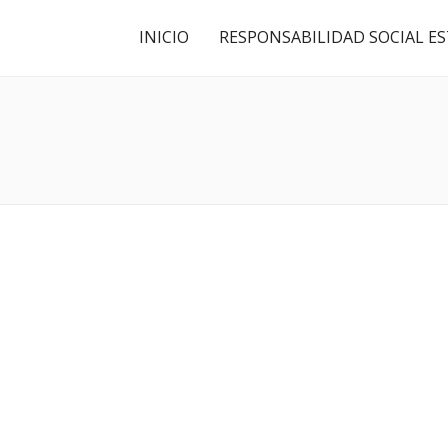
INICIO
RESPONSABILIDAD SOCIAL E
bles
Impacto Empresarial
Noticias
Nuestra Fundación
Proyectos Respons